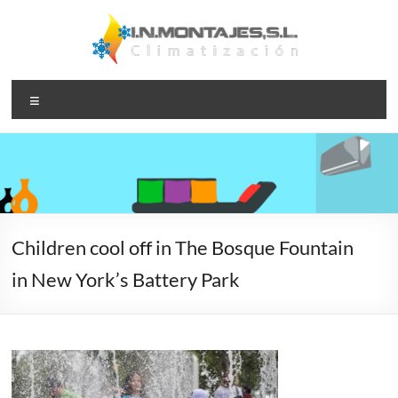
Saltar
al
contenido
I.N.Montajes,S.L.
Instalación,
Menú
reparación y
– Climatización
mantenimiento
de servicios de
aire
acondicionado
y calefacción
Children cool off in The Bosque Fountain
in New York’s Battery Park