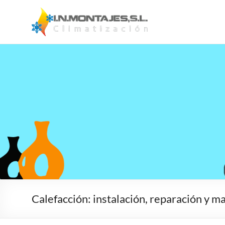
Saltar
al
I.N.Montajes,S.L.
Instalación,
contenido
reparación y
– Climatización
mantenimiento
de servicios de
aire
acondicionado
y calefacción
Calefacción: instalación, reparación y 