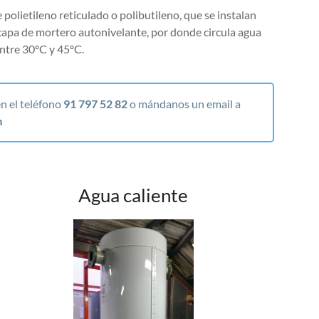
polietileno reticulado o polibutileno, que se instalan
capa de mortero autonivelante, por donde circula agua
ntre 30ºC y 45ºC.
n el teléfono
91 797 52 82
o mándanos un email a
m
Agua caliente