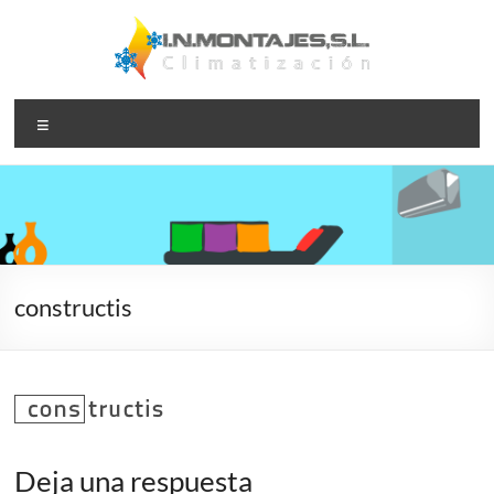
Saltar
al
contenido
I.N.Montajes,S.L.
Instalación,
Menú
reparación y
– Climatización
mantenimiento
de servicios de
aire
acondicionado
y calefacción
constructis
Deja una respuesta