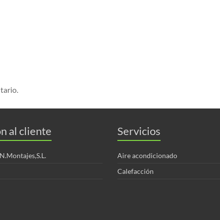
tario.
n al cliente
Servicios
.N.Montajes,S.L.
Aire acondicionado
Calefacción