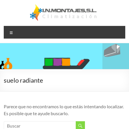
Saltar
al
contenido
I.N.Montajes,S.L.
Instalación,
Menú
reparación y
– Climatización
mantenimiento
de servicios de
aire
acondicionado
y calefacción
suelo radiante
Parece que no encontramos lo que estás intentando localizar.
Es posible que te ayude buscarlo.