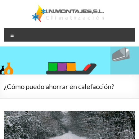
Saltar
al
contenido
I.N.Montajes,S.L.
Instalación,
Menú
reparación y
– Climatización
mantenimiento
de servicios de
aire
acondicionado
y calefacción
¿Cómo puedo ahorrar en calefacción?